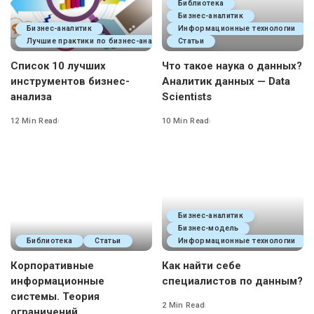
Библиотека
Бизнес-аналитик
Бизнес-аналитик
Информационные технологии
Лучшие практики по бизнес-анализу
Статьи
Список 10 лучших
Что такое наука о данных?
инструментов бизнес-
Аналитик данных — Data
анализа
Scientists
12 Min Read
10 Min Read
Бизнес-аналитик
Бизнес-модель
Библиотека
Статьи
Информационные технологии
Корпоративные
Как найти себе
информационные
специалистов по данным?
системы. Теория
2 Min Read
ограничений.